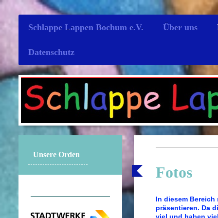
Schlappe Lappen Bochum e.V.
Über uns
Datenschutz
Unsere Orden
Fotos
In diesem Bereich
präsentieren. Da d
viel und haben vie