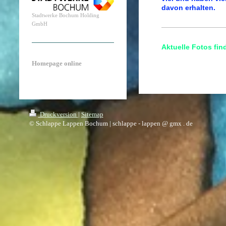
davon erhalten.
Stadtwerke Bochum Holding
GmbH
Aktuelle Fotos fin
Homepage online
Druckversion
|
Sitemap
© Schlappe Lappen Bochum | schlappe - lappen @ gmx . de