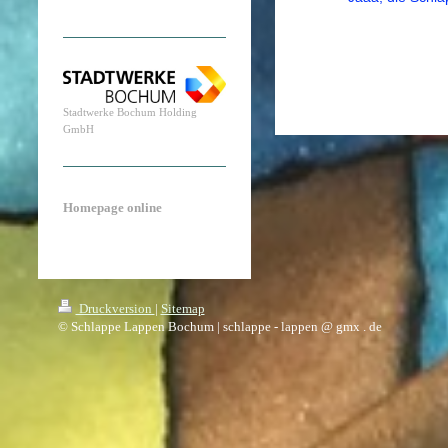
Stadtwerke Bochum Holding
GmbH
Homepage online
Druckversion
|
Sitemap
© Schlappe Lappen Bochum | schlappe - lappen @ gmx . de