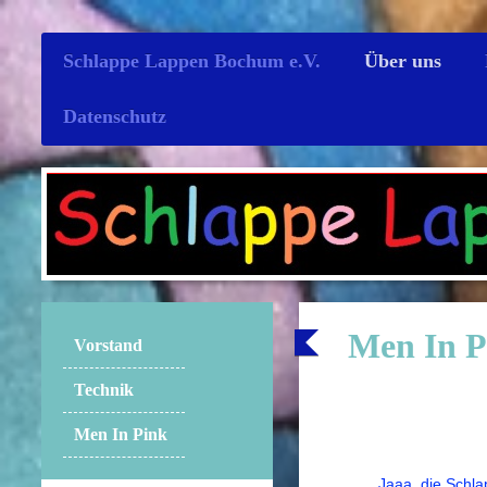
Schlappe Lappen Bochum e.V.
Über uns
Datenschutz
Men In P
Vorstand
Technik
Men In Pink
Jaaa, die Schl